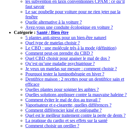
les subvention en taxis conventionnés CPAM : ce qu’il
faut savoir
Le sac poubelle pour voiture pour ne rien jeter par la
fenêtre
Quelle alternative à la voiture ?
Avez-vous une conduite écologique en voiture ?
Catégorie :
Santé / Bien être
5 plantes anti-stress pour un bien-être naturel
Quel type de matelas choisir ?
Le CBD : une molécule très à la mode (définition)
Comment peut-on prendre du CBD ?
Quel CBD choisir pour apaiser le mal de dos ?
Qu’est qu’une maladie psychiatrique ?
Je veux un matelas sur mesure : comment choisir ?
Pourquoi tester la luminothérapie en hiver ?
Dentifrice maison : 2 recettes pour un dentifrice sain et
efficace
Quelles plantes pour soigner les aphtes ?
Quelles solutions appliquer contre la mauvaise haleine ?
Comment éviter le mal de dos au travail ?
Vaporisateur et e-cigarette, quelles différences ?
Comment différencier kiné et ostéopathe ?
Quel est le meilleur traitement contre la perte de dents ?
La pratique du cardio et ses effets sur la santé
Comment choisir un oreiller ?