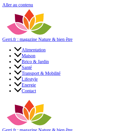
Aller au contenu
Gerri.fr : magazine Nature & bien être
ok
Alimentation
Maison
on
Brico & Jardin
Santé
Transport & Mobilité
Lifestyle
r
Energie
Contact
Gerri.fr : magazine Nature & bien être