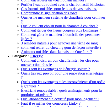
Comment réparer un volet roulant manuel ?
Purifier l’eau du robinet avec le charbon actif binchotan
Ces fourmis nuisibles pour le bois de vos maisons.
Comprendre la signification des roses
Quel est le meilleur systeme de chauffage pour cet hiver
?
Quelle couleur choisir pour la chambre à coucher ?
Comment garder des fleurs coupées plus longtemps ?
Comment gérer le maintien à domicile des personnes
âgées ?
3 remèdes naturels pour nettoyer une tâche de sang
comment retirer du chewing gum de façon naturelle ?
Animaux nuisibles dans la maison : Que faire ?
Catégorie :
Energie
Comment choisir un bon chauffagiste : les clés pour
une sélection réussie
Quels sont les avantages de l’énergie solaire ?
Quels travaux prévoir pour une rénovation énergétique
?
Quels sont les avantages et les inconvénients d’un poêle
à granules ?
Électricité renouvelable : quels aménagements pour la
produire soi-même ?
Quel abonnement d’électricité pour mon logement ?
Faut-il se méfier des compteurs Linky ?