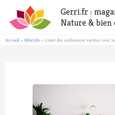
Aller
Gerri.fr : maga
au
contenu
Nature & bien 
ebook
Accueil
lifestyle
Créez des ambiances variées avec l
todon
il
ager