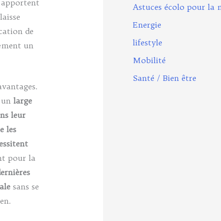
 apportent
Astuces écolo pour la 
laisse
Energie
cation de
lifestyle
lement un
Mobilité
Santé / Bien être
avantages.
à un
large
ns leur
e les
essitent
t pour la
dernières
tale
sans se
en.