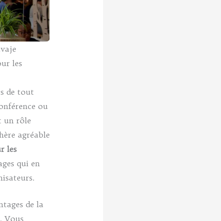
uvaje
ur les
s de tout
conférence ou
t un rôle
hère agréable
r les
ges qui en
isateurs.
ntages de la
é. Vous