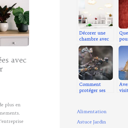
Décorer une
Quel
chambre avec
pou
stickers enfants
les 
ées avec
r
Comment
Ave
protéger ses
visi
plantes en
en 
hiver ?
e plus en
Alimentation
énements.
’entreprise
Astuce Jardin