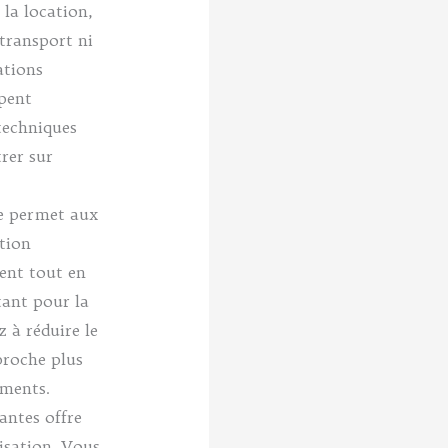
la location,
transport ni
ations
upent
techniques
rer sur
re permet aux
ation
ment tout en
tant pour la
 à réduire le
proche plus
ements.
antes offre
isation. Vous