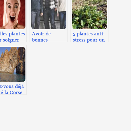
les plantes
Avoir de
5 plantes anti-
r soigner
bonnes
stress pour un
aphtes ?
relations avec
bien-être
ses voisins, ça
naturel
se travaille !
z-vous déjà
té la Corse
bateau ?