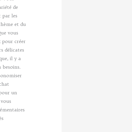
riété de
 par les
 thème et du
Que vous
 pour créer
s délicates
e, il y a
 besoins.
économiser
chat
 pour un
 vous
lémentaires
ès