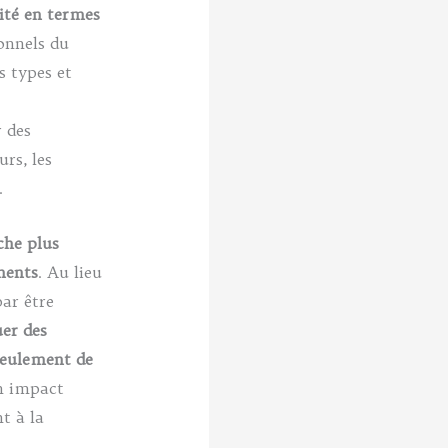
lité en termes
ionnels du
s types et
r des
rs, les
.
che plus
ments
. Au lieu
par être
uer des
eulement de
un impact
t à la