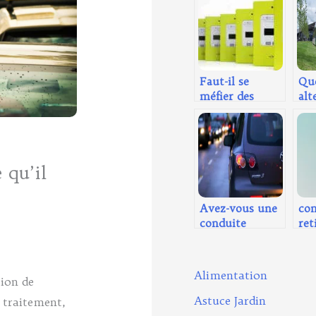
Faut-il se
Que
méfier des
alt
compteurs
voi
Linky ?
qu’il
Avez-vous une
co
conduite
ret
écologique en
ch
voiture ?
de 
nat
Alimentation
ion de
Astuce Jardin
 traitement,