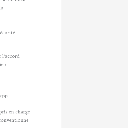
du
écurité
 l’accord
e :
MPP.
pris en charge
 conventionné