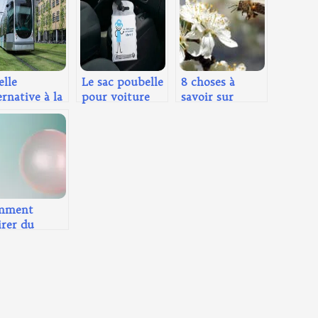
lle
Le sac poubelle
8 choses à
ernative à la
pour voiture
savoir sur
ture ?
pour ne rien
l’apiculture
jeter par la
pour débutant
fenêtre
mment
irer du
ewing gum
façon
urelle ?