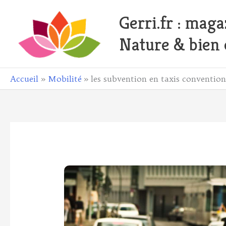
Aller
Gerri.fr : maga
au
contenu
Nature & bien 
ebook
Accueil
Mobilité
les subvention en taxis convention
todon
il
ager