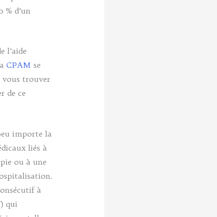
00 % d’un
e l’aide
la
CPAM
se
z vous trouver
er de ce
(peu importe la
dicaux liés à
pie ou à une
spitalisation.
consécutif à
) qui