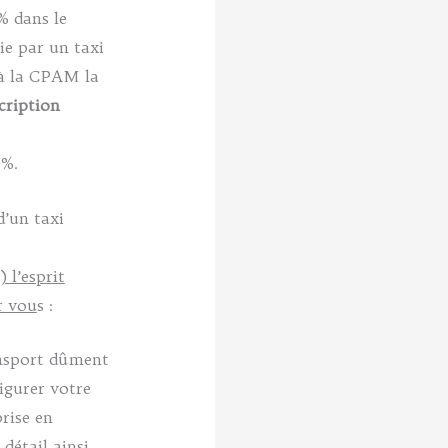
% dans le
ie par un taxi
 à la CPAM la
cription
 %.
d’un taxi
 l’esprit
r vou
s :
ansport dûment
igurer votre
rise en
 détail ainsi