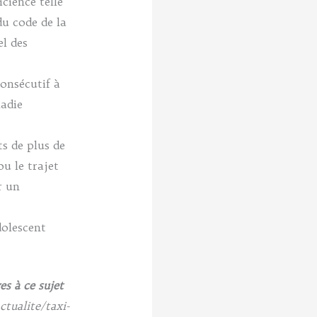
cience telle
u code de la
el des
consécutif à
ladie
ts de plus de
 le trajet
r un
dolescent
es à ce sujet
tualite/taxi-