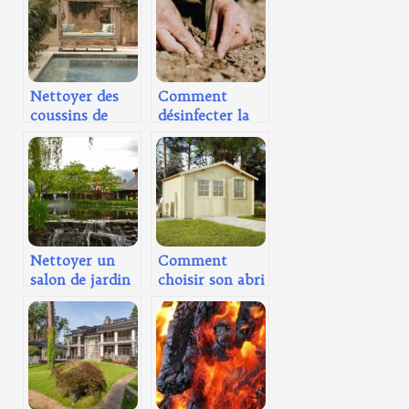
Nettoyer des
Comment
coussins de
désinfecter la
salon de jardin :
terre du jardin :
comment s’y
nos méthodes
prendre ?
Nettoyer un
Comment
salon de jardin
choisir son abri
en pierre : nos
de jardin ?
meilleurs
conseils