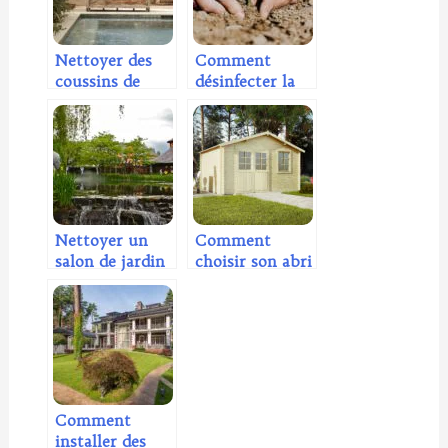
k
Nettoyer des
Comment
coussins de
désinfecter la
salon de jardin :
terre du jardin :
comment s’y
nos méthodes
prendre ?
Nettoyer un
Comment
salon de jardin
choisir son abri
en pierre : nos
de jardin ?
meilleurs
conseils
Comment
installer des