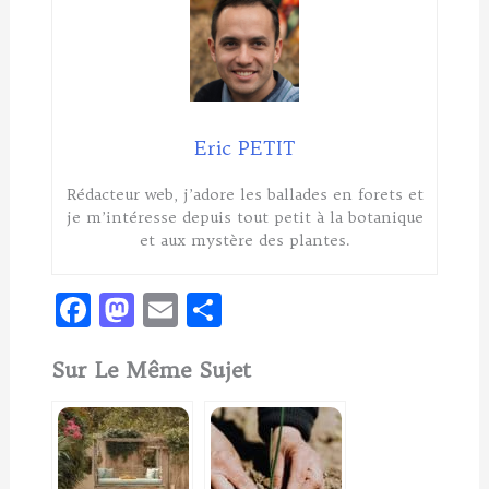
Eric PETIT
Rédacteur web, j’adore les ballades en forets et
je m’intéresse depuis tout petit à la botanique
et aux mystère des plantes.
F
M
E
P
ac
as
m
ar
Sur Le Même Sujet
e
to
ai
ta
b
d
l
g
o
o
er
o
n