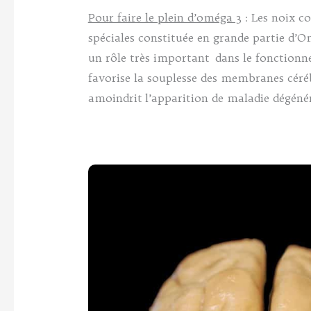
Pour faire le plein d’oméga 3
: Les noix co
spéciales constituée en grande partie d’
un rôle très important dans le fonctionn
favorise la souplesse des membranes céréb
amoindrit l’apparition de maladie dégéné