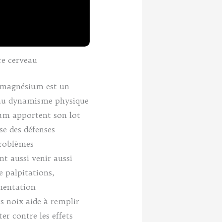
re cerveau
 magnésium est un
 au dynamisme physique
um apportent son lot
sse des défenses
problèmes
t aussi venir aussi
 palpitations,
gmentation
s noix aide à remplir
r contre les effets