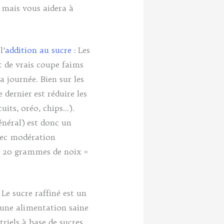
, mais vous aidera à
l’
addition au sucre
: Les
nt de vrais coupe faims
a journée. Bien sur les
 dernier est réduire les
its, oréo, chips…).
général) est donc un
vec modération
e 20 grammes de noix =
Le sucre raffiné est un
 une alimentation saine
striels à base de sucres