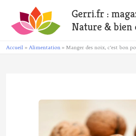
Aller
Gerri.fr : maga
au
contenu
Nature & bien 
ebook
Accueil
Alimentation
Manger des noix, c’est bon po
todon
il
ager