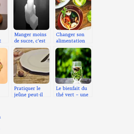
Manger moins
Changer son
t
de sucre, c’est
alimentation
our
très bon pour
pour améliorer
la santé !
sa santé
Pratiquer le
Le bienfait du
jeûne peut-il
thé vert – une
être dangereux
boisson
pour la santé ?
excellente pour
la santé
n
n