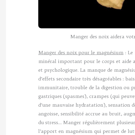
Manger des noix aidera vot
Manger des noix pour le magnésium
: Le
minéral important pour le corps et aide
et psychologique. La manque de magnési
d’effets secondaire très désagréables : bai
immunitaire, trouble de la digestion ou 
gastriques (spasmes), crampes (qui peuven
d’une mauvaise hydratation), sensation de
angoisse, sensibilité accrue au bruit, au
du stress… Manger régulièrement plusieur
l’apport en magnésium qui permet de lutte