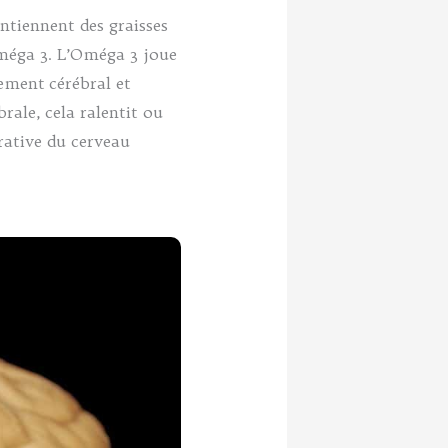
ntiennent des graisses
Oméga 3. L’Oméga 3 joue
ement cérébral et
rale, cela ralentit ou
rative du cerveau