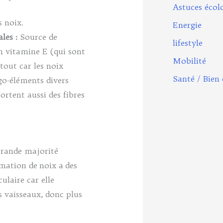
Astuces écol
 noix.
Energie
les :
Source de
lifestyle
en vitamine E (qui sont
Mobilité
tout car les noix
Santé / Bien 
go-éléments divers
ortent aussi des fibres
grande majorité
mation de noix a des
ulaire car elle
s vaisseaux, donc plus