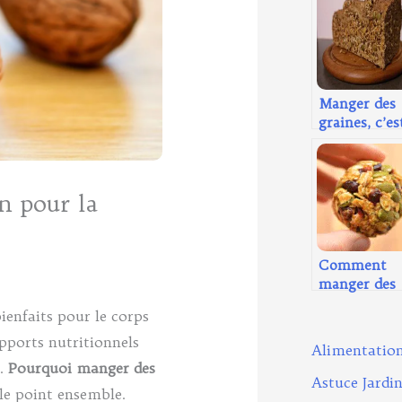
Manger des
graines, c’es
excellent p
la santé !
n pour la
Comment
manger des
graines de
enfaits pour le corps
courges ?
pports nutritionnels
Alimentatio
é.
Pourquoi manger des
Astuce Jardi
le point ensemble.