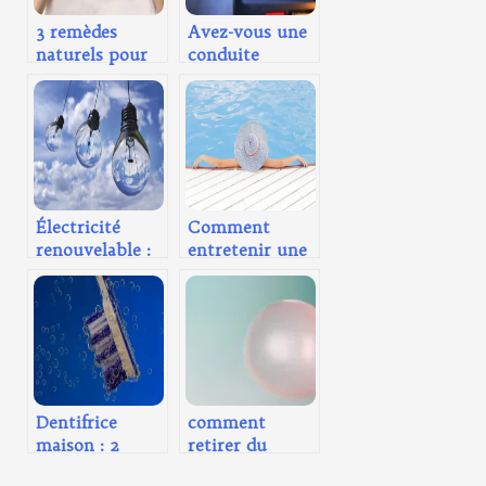
3 remèdes
Avez-vous une
naturels pour
conduite
nettoyer une
écologique en
tâche de sang
voiture ?
Électricité
Comment
renouvelable :
entretenir une
quels
piscine de façon
aménagements
écologique ?
pour la
produire soi-
même ?
Dentifrice
comment
maison : 2
retirer du
recettes pour
chewing gum