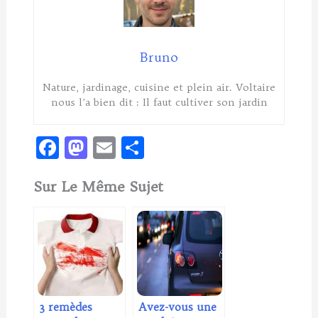
Bruno
Nature, jardinage, cuisine et plein air. Voltaire
nous l’a bien dit : Il faut cultiver son jardin
F
M
E
P
ac
as
m
ar
Sur Le Même Sujet
e
to
ai
ta
b
d
l
g
o
o
er
o
n
k
3 remèdes
Avez-vous une